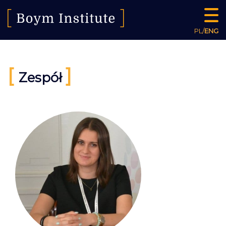
PL
/
ENG
[
]
Zespół