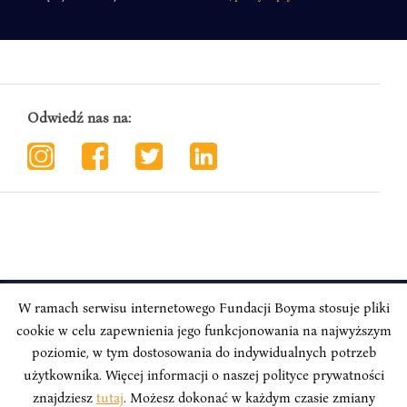
Odwiedź nas na:
W ramach serwisu internetowego Fundacji Boyma stosuje pliki
cookie w celu zapewnienia jego funkcjonowania na najwyższym
INSTYTUT BOYMA / Asian Century
Correspondence address: Freta 11/5, 00-227 Warsaw, Poland
poziomie, w tym dostosowania do indywidualnych potrzeb
użytkownika. Więcej informacji o naszej polityce prywatności
Stay Connected, Visit our Social Media Pages:
znajdziesz
tutaj
. Możesz dokonać w każdym czasie zmiany