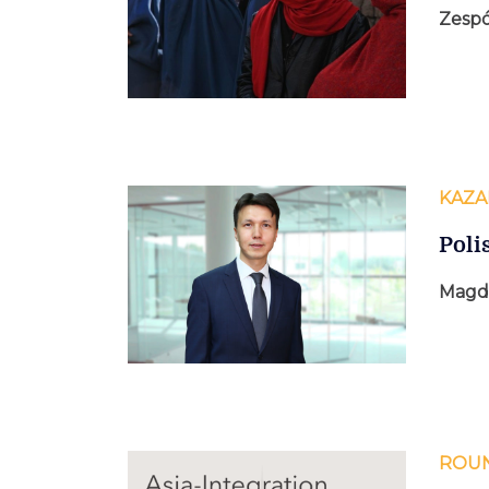
Zespó
KAZA
Poli
Magda
ROU