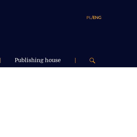
PL
/
ENG
|
Publishing house
|