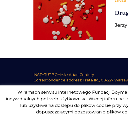
ANAL
Drug
Jerzy
INSTYTUT BOYMA / Asian Century
Correspondence address: Freta 11/5, 00-227 Warsa
W ramach serwisu internetowego Fundacji Boyma s
indywidualnych potrzeb użytkownika. Więcej informacji o
Boym Institute. All right reserved.
Polityka Prywatno
lub uzyskiwania dostępu do plików cookie przy wy
dopuszczającymi pozostawianie plików coo
design
Beata Świerczyńska
, development
Alan Głodek