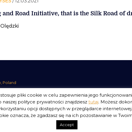
YSES
/ 12.03.2021
 and Road Initiative, that is the Silk Road of 
 Olędzki
w, Poland
tosuje pliki cookie w celu zapewnienia jego funkcjonowan
 naszej polityce prywatności znajdziesz
tutaj
. Możesz doko
ści Serwisu
Polityka Prywatności Fundacji
korzystaniu opcji dostępnych w przeglądarce internetowej. 
kie oznacza, że zgadzasz się na ich pozostawianie w Twoim 
Accept