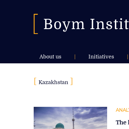
About us
|
Initiatives
|
[
]
Kazakhstan
ANAL
The 