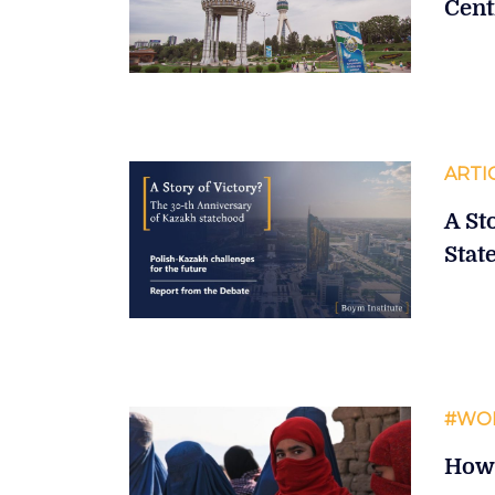
Cent
ARTI
A St
Stat
#WO
How 