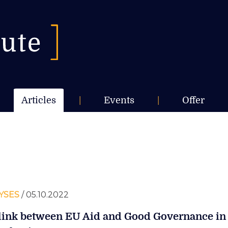
Articles
|
Events
|
Offer
YSES
/ 05.10.2022
link between EU Aid and Good Governance in