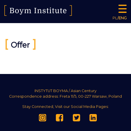
PL
/
ENG
[
]
Offer
INSTYTUT BOYMA / Asian Century
Correspondence address: Freta 11/5, 00-227 Warsaw, Poland
Stay Connected, Visit our Social Media Pages: