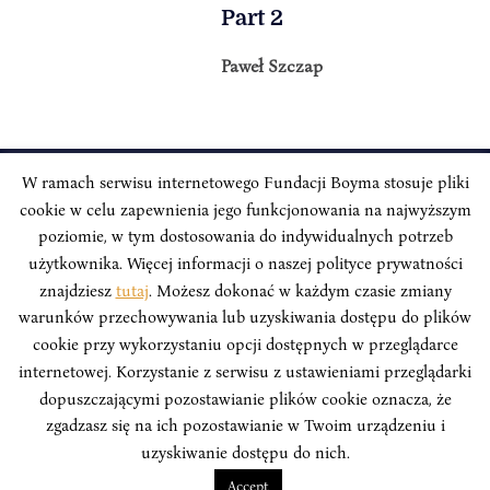
Part 2
Paweł Szczap
W ramach serwisu internetowego Fundacji Boyma stosuje pliki
cookie w celu zapewnienia jego funkcjonowania na najwyższym
INSTYTUT BOYMA / Asian Century
Correspondence address: Freta 11/5, 00-227 Warsaw, Poland
poziomie, w tym dostosowania do indywidualnych potrzeb
użytkownika. Więcej informacji o naszej polityce prywatności
Stay Connected, Visit our Social Media Pages:
znajdziesz
tutaj
. Możesz dokonać w każdym czasie zmiany
warunków przechowywania lub uzyskiwania dostępu do plików
cookie przy wykorzystaniu opcji dostępnych w przeglądarce
internetowej. Korzystanie z serwisu z ustawieniami przeglądarki
dopuszczającymi pozostawianie plików cookie oznacza, że
Boym Institute. All right reserved.
Polityka Prywatności Serwisu
zgadzasz się na ich pozostawianie w Twoim urządzeniu i
Polityka Prywatności Fundacji
uzyskiwanie dostępu do nich.
design
Beata Świerczyńska
, development
Alan Głodek
Accept