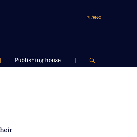
PL
/
ENG
|
Publishing house
|
their