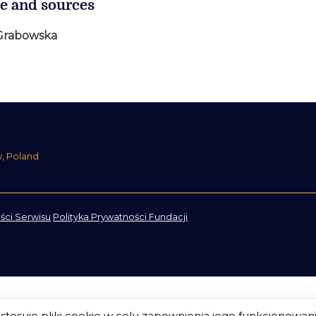
e and sources
Grabowska
w, Poland
ści Serwisu
Polityka Prywatności Fundacji
tosuje pliki cookie w celu zapewnienia jego funkcjonowan