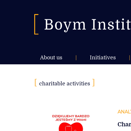
About us
|
Initiatives
|
[
]
charitable activities
ANAL
Char