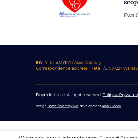
scop
Ewa 
INSTYTUT BOYMA / Asian Century
Correspondence address: Freta 11/5, 00-227 Warsa
Boym Institute. All right reserved.
Polityka Prywatno
design
Beata Świerczyńska
, development
Alan Głodek
W ramach serwisu internetowego Fundacji Boyma s