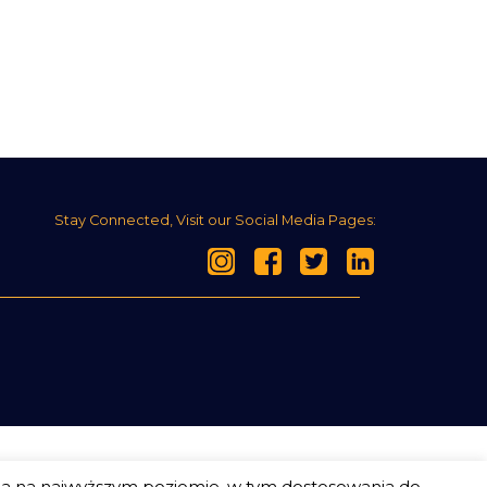
Stay Connected, Visit our Social Media Pages:
ia na najwyższym poziomie, w tym dostosowania do