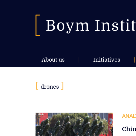
About us
|
Initiatives
|
[
]
drones
ANAL
Chin