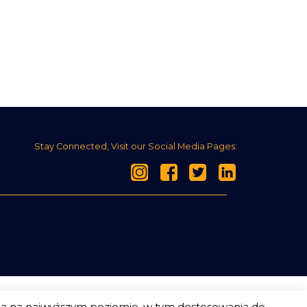
Stay Connected, Visit our Social Media Pages:
ia na najwyższym poziomie, w tym dostosowania do