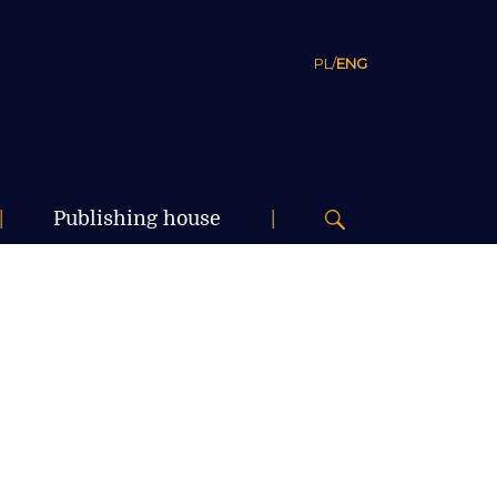
PL
/
ENG
|
Publishing house
|