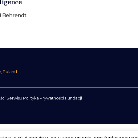
lligence
ł Behrendt
w, Poland
ści Serwisu
Polityka Prywatności Fundacji
tosuje pliki cookie w celu zapewnienia jego funkcjonowan