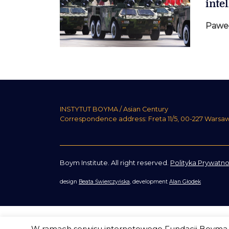
inte
Pawe
INSTYTUT BOYMA / Asian Century
Correspondence address: Freta 11/5, 00-227 Warsa
Boym Institute. All right reserved.
Polityka Prywatno
design
Beata Świerczyńska
, development
Alan Głodek
W ramach serwisu internetowego Fundacji Boyma s