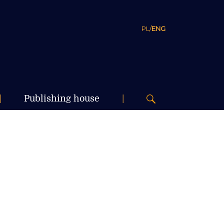
PL
/
ENG
|
Publishing house
|