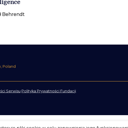
lligence
ł Behrendt
w, Poland
ści Serwisu
Polityka Prywatności Fundacji
tosuje pliki cookie w celu zapewnienia jego funkcjonowan