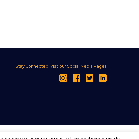
Stay Connected, Visit our Social Media Pages:
ia na najwyższym poziomie, w tym dostosowania do