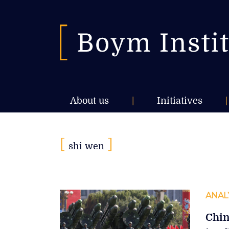
About us
|
Initiatives
|
[
]
shi wen
ANAL
Chin