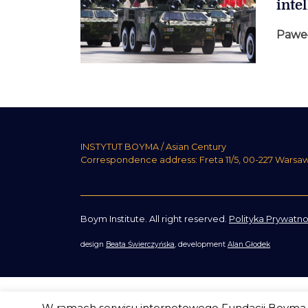
inte
Pawe
INSTYTUT BOYMA / Asian Century
Correspondence address: Freta 11/5, 00-227 Warsa
Boym Institute. All right reserved.
Polityka Prywatno
design
Beata Świerczyńska
, development
Alan Głodek
W ramach serwisu internetowego Fundacji Boyma s