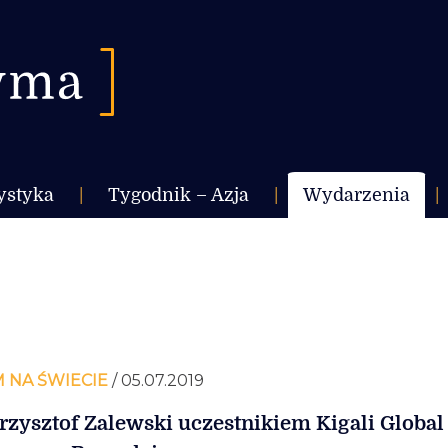
ystyka
|
Tygodnik – Azja
|
Wydarzenia
|
 NA ŚWIECIE
/ 05.07.2019
rzysztof Zalewski uczestnikiem Kigali Global