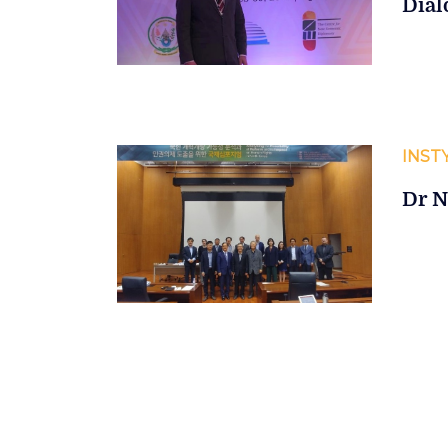
Dial
INST
Dr N
Stronicowanie
wpisów