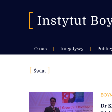
O nas
|
Inicjatywy
|
Public
[
]
Świat
BOYM
Dr K