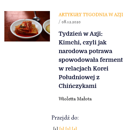
ARTYKUŁY TYGODNIA W AZJI
/ 08.12.2020
Tydzień w Azji:
Kimchi, czyli jak
narodowa potrawa
spowodowała ferment
w relacjach Korei
Południowej z
Chińczykami
Wioletta Małota
Przejdź do:
[1]
[2]
[3]
[4]