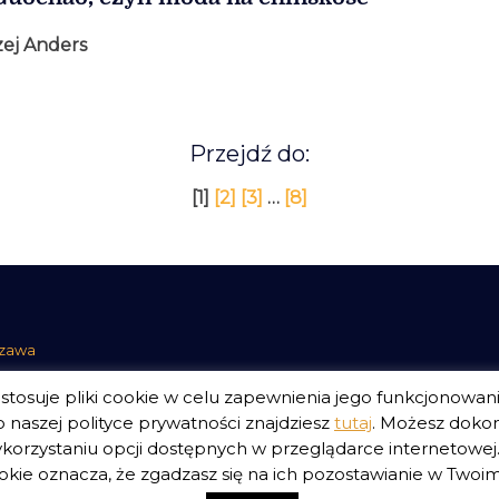
ej Anders
Przejdź do:
[1]
[2]
[3]
…
[8]
szawa
tosuje pliki cookie w celu zapewnienia jego funkcjonowan
 naszej polityce prywatności znajdziesz
tutaj
. Możesz doko
korzystaniu opcji dostępnych w przeglądarce internetowej. 
E.
Polityka Prywatności Serwisu
Polityka Prywatności Fundacji
kie oznacza, że zgadzasz się na ich pozostawianie w Twoim 