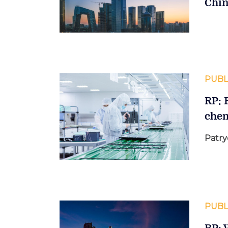
Chin
PUBL
RP: 
che
Patry
PUBL