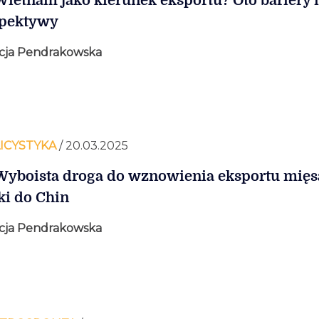
Wietnam jako kierunek eksportu? Oto bariery i
spektywy
cja Pendrakowska
ICYSTYKA
/ 20.03.2025
Wyboista droga do wznowienia eksportu mięs
ki do Chin
cja Pendrakowska