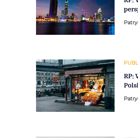
RP: 
per
Patry
PUBL
RP: 
Pols
Patry