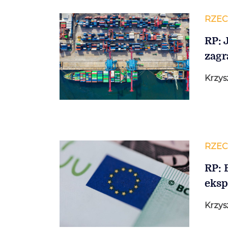
RZEC
RP: 
zagr
Krzys
RZEC
RP: 
eksp
Krzys