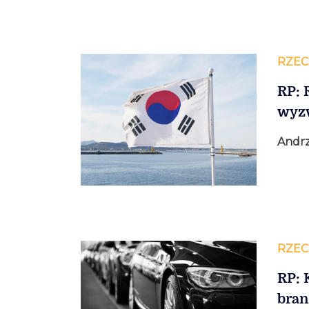
RZEC
RP: 
wyzw
Andrz
RZEC
RP: 
bran