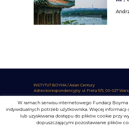
Andrz
Stronicowanie
wpisów
INSTYTUT BOYMA / Asian Century
Adres korespondencyjny: ul. Freta 11/5, 00-027 War
W ramach serwisu internetowego Fundacji Boyma s
indywidualnych potrzeb użytkownika. Więcej informacji o
lub uzyskiwania dostępu do plików cookie przy wy
INSTYTUT BOYMA. WSZELKIE PRAWA ZASTRZEŻON
dopuszczającymi pozostawianie plików coo
design
Beata Świerczyńska
, development
Alan Głodek