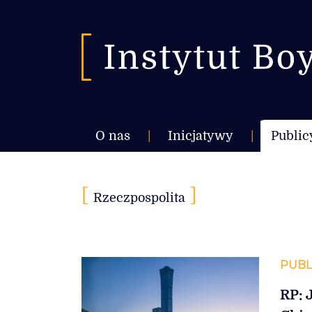
O nas
|
Inicjatywy
|
Public
[
]
Rzeczpospolita
PUBL
RP: 