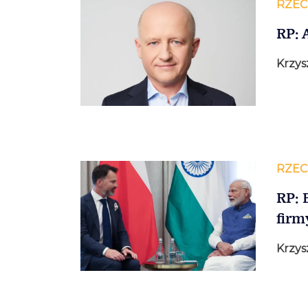
RZEC
RP:
Krzys
RZEC
RP: 
firm
Krzys