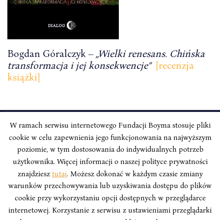
Bogdan Góralczyk –
,,Wielki renesans. Chińska
transformacja i jej konsekwencje”
[recenzja
książki]
W ramach serwisu internetowego Fundacji Boyma stosuje pliki
cookie w celu zapewnienia jego funkcjonowania na najwyższym
INSTYTUT BOYMA / Asian Century
Adres korespondencyjny: ul. Freta 11/5, 00-027 Warszawa
poziomie, w tym dostosowania do indywidualnych potrzeb
użytkownika. Więcej informacji o naszej polityce prywatności
Odwiedź nas w mediach społecznościowych:
znajdziesz
tutaj
. Możesz dokonać w każdym czasie zmiany
warunków przechowywania lub uzyskiwania dostępu do plików
cookie przy wykorzystaniu opcji dostępnych w przeglądarce
internetowej. Korzystanie z serwisu z ustawieniami przeglądarki