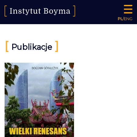
PL
/
ENG
[
]
Publikacje