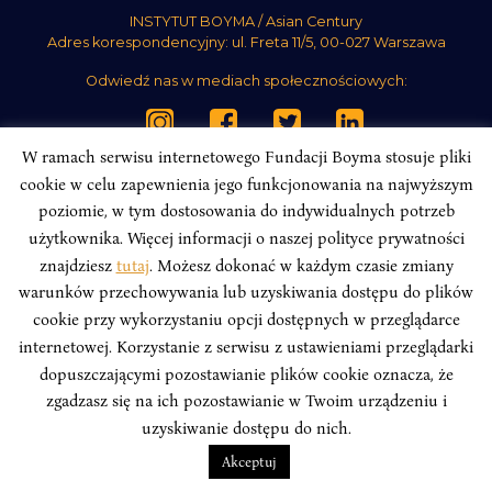
INSTYTUT BOYMA / Asian Century
Adres korespondencyjny: ul. Freta 11/5, 00-027 Warszawa
Odwiedź nas w mediach społecznościowych:
W ramach serwisu internetowego Fundacji Boyma stosuje pliki
cookie w celu zapewnienia jego funkcjonowania na najwyższym
poziomie, w tym dostosowania do indywidualnych potrzeb
INSTYTUT BOYMA. WSZELKIE PRAWA ZASTRZEŻONE.
Polityka
Prywatności Serwisu
Polityka Prywatności Fundacji
użytkownika. Więcej informacji o naszej polityce prywatności
znajdziesz
tutaj
. Możesz dokonać w każdym czasie zmiany
design
Beata Świerczyńska
, development
Alan Głodek
warunków przechowywania lub uzyskiwania dostępu do plików
cookie przy wykorzystaniu opcji dostępnych w przeglądarce
internetowej. Korzystanie z serwisu z ustawieniami przeglądarki
dopuszczającymi pozostawianie plików cookie oznacza, że
zgadzasz się na ich pozostawianie w Twoim urządzeniu i
uzyskiwanie dostępu do nich.
Akceptuj