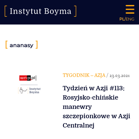
PL
/
ENG
[
]
ananasy
TYGODNIK – AZJA
/ 23.03.2021
Tydzień w Azji #113:
Rosyjsko-chińskie
manewry
szczepionkowe w Azji
Centralnej