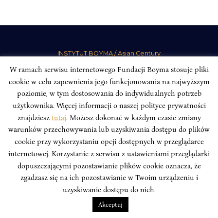
INSTYTUT BOYMA / Asian Century
Adres korespondencyjny: ul. Freta 11/5, 00-027 Warszawa
W ramach serwisu internetowego Fundacji Boyma stosuje pliki
Odwiedź nas w mediach społecznościowych:
cookie w celu zapewnienia jego funkcjonowania na najwyższym
poziomie, w tym dostosowania do indywidualnych potrzeb
użytkownika. Więcej informacji o naszej polityce prywatności
znajdziesz
tutaj
. Możesz dokonać w każdym czasie zmiany
warunków przechowywania lub uzyskiwania dostępu do plików
INSTYTUT BOYMA. WSZELKIE PRAWA ZASTRZEŻONE.
Polityka
cookie przy wykorzystaniu opcji dostępnych w przeglądarce
Prywatności Serwisu
Polityka Prywatności Fundacji
internetowej. Korzystanie z serwisu z ustawieniami przeglądarki
dopuszczającymi pozostawianie plików cookie oznacza, że
design
Beata Świerczyńska
, development
Alan Głodek
zgadzasz się na ich pozostawianie w Twoim urządzeniu i
uzyskiwanie dostępu do nich.
Akceptuj