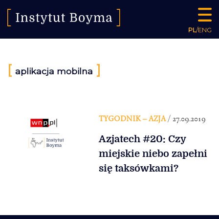
PL
/
ENG
[
]
aplikacja mobilna
TYGODNIK – AZJA
/ 27.09.2019
Azjatech #20: Czy
miejskie niebo zapełni
się taksówkami?