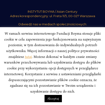
INSTYTUT BOYMA / Asian Century
Adres korespondencyjny: ul. Freta 11/5, 00-027 Warszawa
Odwiedź nas w mediach społecznościowych:
W ramach serwisu internetowego Fundacji Boyma stosuje pliki
cookie w celu zapewnienia jego funkcjonowania na najwyższym
poziomie, w tym dostosowania do indywidualnych potrzeb
użytkownika. Więcej informacji o naszej polityce prywatności
INSTYTUT BOYMA. WSZELKIE PRAWA ZASTRZEŻONE.
Polityka
znajdziesz
tutaj
. Możesz dokonać w każdym czasie zmiany
Prywatności Serwisu
Polityka Prywatności Fundacji
warunków przechowywania lub uzyskiwania dostępu do plików
design
Beata Świerczyńska
, development
Alan Głodek
cookie przy wykorzystaniu opcji dostępnych w przeglądarce
internetowej. Korzystanie z serwisu z ustawieniami przeglądarki
dopuszczającymi pozostawianie plików cookie oznacza, że
zgadzasz się na ich pozostawianie w Twoim urządzeniu i
uzyskiwanie dostępu do nich.
Akceptuj