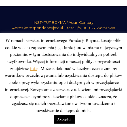
INSTYTUT BOYMA / Asian Century
Adres korespondencyjny: ul. Freta 11/5, 00-027 Warszawa
Odwiedź nas w mediach społecznościowych:
W ramach serwisu internetowego Fundacji Boyma stosuje pliki
cookie w celu zapewnienia jego funkcjonowania na najwyższym
poziomie, w tym dostosowania do indywidualnych potrzeb
użytkownika. Więcej informacji o naszej polityce prywatności
znajdziesz
tutaj
. Możesz dokonać w każdym czasie zmiany
INSTYTUT BOYMA. WSZELKIE PRAWA ZASTRZEŻONE.
Polityka
warunków przechowywania lub uzyskiwania dostępu do plików
Prywatności Serwisu
Polityka Prywatności Fundacji
cookie przy wykorzystaniu opcji dostępnych w przeglądarce
design
Beata Świerczyńska
, development
Alan Głodek
internetowej. Korzystanie z serwisu z ustawieniami przeglądarki
dopuszczającymi pozostawianie plików cookie oznacza, że
zgadzasz się na ich pozostawianie w Twoim urządzeniu i
uzyskiwanie dostępu do nich.
Akceptuj