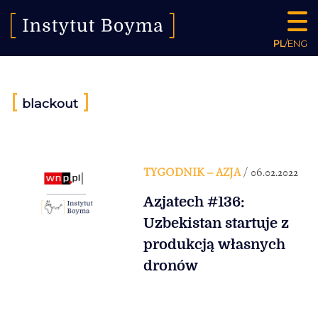
PL
/
ENG
[
]
blackout
TYGODNIK – AZJA
/ 06.02.2022
Azjatech #136:
Uzbekistan startuje z
produkcją własnych
dronów