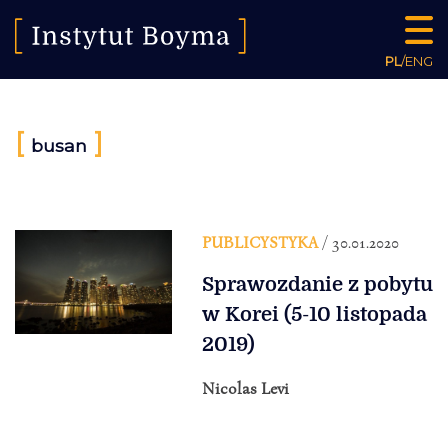
PL
/
ENG
[
]
busan
PUBLICYSTYKA
/ 30.01.2020
Sprawozdanie z pobytu
w Korei (5-10 listopada
2019)
Nicolas Levi