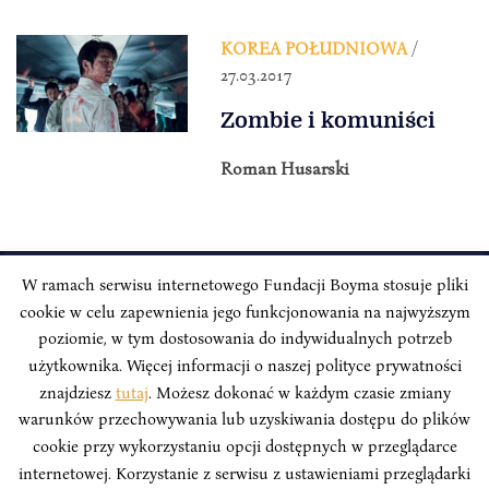
KOREA POŁUDNIOWA
/
27.03.2017
Zombie i komuniści
Roman Husarski
W ramach serwisu internetowego Fundacji Boyma stosuje pliki
cookie w celu zapewnienia jego funkcjonowania na najwyższym
INSTYTUT BOYMA / Asian Century
Adres korespondencyjny: ul. Freta 11/5, 00-027 Warszawa
poziomie, w tym dostosowania do indywidualnych potrzeb
użytkownika. Więcej informacji o naszej polityce prywatności
Odwiedź nas w mediach społecznościowych:
znajdziesz
tutaj
. Możesz dokonać w każdym czasie zmiany
warunków przechowywania lub uzyskiwania dostępu do plików
cookie przy wykorzystaniu opcji dostępnych w przeglądarce
internetowej. Korzystanie z serwisu z ustawieniami przeglądarki