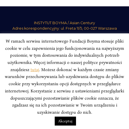
INSTYTUT BOYMA / Asian Century
Adres korespondencyjny: ul. Freta 11/5, 00-027 Warszawa
Odwiedź nas w mediach społecznościowych:
W ramach serwisu internetowego Fundacji Boyma stosuje pliki
cookie w celu zapewnienia jego funkcjonowania na najwyższym
poziomie, w tym dostosowania do indywidualnych potrzeb
użytkownika. Więcej informacji o naszej polityce prywatności
znajdziesz
tutaj
. Możesz dokonać w każdym czasie zmiany
INSTYTUT BOYMA. WSZELKIE PRAWA ZASTRZEŻONE.
Polityka
warunków przechowywania lub uzyskiwania dostępu do plików
Prywatności Serwisu
Polityka Prywatności Fundacji
cookie przy wykorzystaniu opcji dostępnych w przeglądarce
design
Beata Świerczyńska
, development
Alan Głodek
internetowej. Korzystanie z serwisu z ustawieniami przeglądarki
dopuszczającymi pozostawianie plików cookie oznacza, że
zgadzasz się na ich pozostawianie w Twoim urządzeniu i
uzyskiwanie dostępu do nich.
Akceptuj