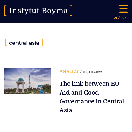
PL
/
ENG
[
]
central asia
ANALIZY
/ 05.10.2022
The link between EU
Aid and Good
Governance in Central
Asia