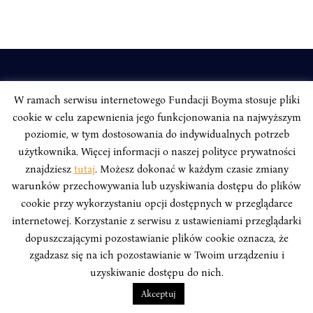
INSTYTUT BOYMA / Asian Century
W ramach serwisu internetowego Fundacji Boyma stosuje pliki
Adres korespondencyjny: ul. Freta 11/5, 00-027 Warszawa
cookie w celu zapewnienia jego funkcjonowania na najwyższym
Odwiedź nas w mediach społecznościowych:
poziomie, w tym dostosowania do indywidualnych potrzeb
użytkownika. Więcej informacji o naszej polityce prywatności
znajdziesz
tutaj
. Możesz dokonać w każdym czasie zmiany
warunków przechowywania lub uzyskiwania dostępu do plików
cookie przy wykorzystaniu opcji dostępnych w przeglądarce
INSTYTUT BOYMA. WSZELKIE PRAWA ZASTRZEŻONE.
Polityka
internetowej. Korzystanie z serwisu z ustawieniami przeglądarki
Prywatności Serwisu
Polityka Prywatności Fundacji
dopuszczającymi pozostawianie plików cookie oznacza, że
design
Beata Świerczyńska
, development
Alan Głodek
zgadzasz się na ich pozostawianie w Twoim urządzeniu i
uzyskiwanie dostępu do nich.
Akceptuj