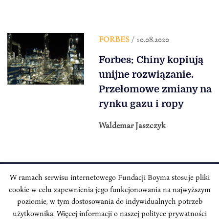
FORBES
/ 10.08.2020
Forbes: Chiny kopiują
unijne rozwiązanie.
Przełomowe zmiany na
rynku gazu i ropy
Waldemar Jaszczyk
W ramach serwisu internetowego Fundacji Boyma stosuje pliki
cookie w celu zapewnienia jego funkcjonowania na najwyższym
INSTYTUT BOYMA / Asian Century
Adres korespondencyjny: ul. Freta 11/5, 00-027 Warszawa
poziomie, w tym dostosowania do indywidualnych potrzeb
użytkownika. Więcej informacji o naszej polityce prywatności
Odwiedź nas w mediach społecznościowych: