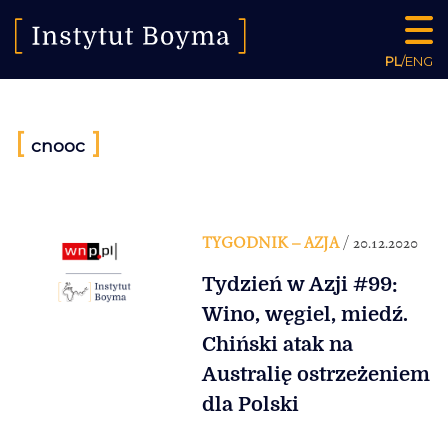
PL
/
ENG
[
]
cnooc
TYGODNIK – AZJA
/ 20.12.2020
Tydzień w Azji #99:
Wino, węgiel, miedź.
Chiński atak na
Australię ostrzeżeniem
dla Polski