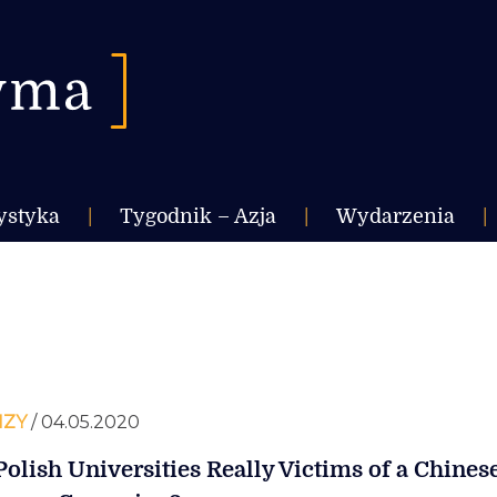
ystyka
|
Tygodnik – Azja
|
Wydarzenia
|
IZY
/ 04.05.2020
Polish Universities Really Victims of a Chines