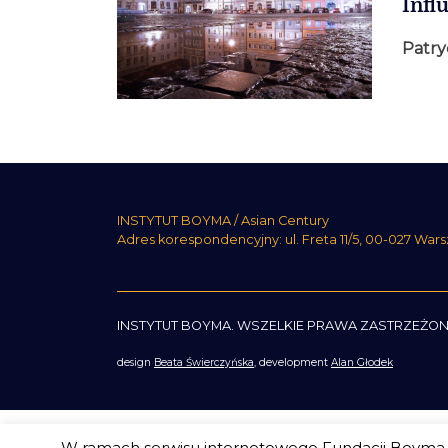
Infl
Patry
INSTYTUT BOYMA / Asian Century
Adres korespondencyjny: ul. Freta 11/5, 00-027 War
INSTYTUT BOYMA. WSZELKIE PRAWA ZASTRZEŻON
design
Beata Świerczyńska
, development
Alan Głodek
W ramach serwisu internetowego Fundacji Boyma s