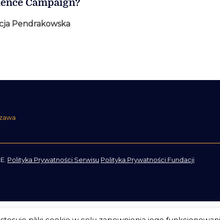
uence Campaign?
cja Pendrakowska
szawa
E.
Polityka Prywatności Serwisu
Polityka Prywatności Fundacji
tosuje pliki cookie w celu zapewnienia jego funkcjonowan