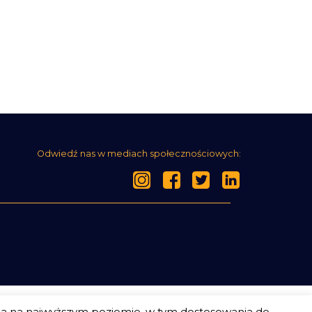
Odwiedź nas w mediach społecznościowych:
ia na najwyższym poziomie, w tym dostosowania do