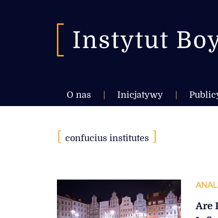
O nas
|
Inicjatywy
|
Public
[
]
confucius institutes
ANAL
Are 