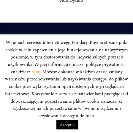
Ada Dyndo
INSTYTUT BOYMA / Asian Century
W ramach serwisu internetowego Fundacji Boyma stosuje pliki
Adres korespondencyjny: ul. Freta 11/5, 00-027 Warszawa
cookie w celu zapewnienia jego funkcjonowania na najwyższym
Odwiedź nas w mediach społecznościowych:
poziomie, w tym dostosowania do indywidualnych potrzeb
użytkownika. Więcej informacji o naszej polityce prywatności
znajdziesz
tutaj
. Możesz dokonać w każdym czasie zmiany
warunków przechowywania lub uzyskiwania dostępu do plików
cookie przy wykorzystaniu opcji dostępnych w przeglądarce
INSTYTUT BOYMA. WSZELKIE PRAWA ZASTRZEŻONE.
Polityka
internetowej. Korzystanie z serwisu z ustawieniami przeglądarki
Prywatności Serwisu
Polityka Prywatności Fundacji
dopuszczającymi pozostawianie plików cookie oznacza, że
zgadzasz się na ich pozostawianie w Twoim urządzeniu i
design
Beata Świerczyńska
, development
Alan Głodek
uzyskiwanie dostępu do nich.
Akceptuj