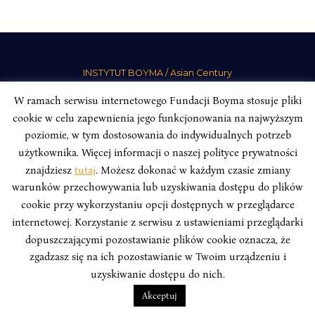
INSTYTUT BOYMA / Asian Century
Adres korespondencyjny: ul. Freta 11/5, 00-027 Warszawa
W ramach serwisu internetowego Fundacji Boyma stosuje pliki
Odwiedź nas w mediach społecznościowych:
cookie w celu zapewnienia jego funkcjonowania na najwyższym
poziomie, w tym dostosowania do indywidualnych potrzeb
użytkownika. Więcej informacji o naszej polityce prywatności
znajdziesz
tutaj
. Możesz dokonać w każdym czasie zmiany
warunków przechowywania lub uzyskiwania dostępu do plików
INSTYTUT BOYMA. WSZELKIE PRAWA ZASTRZEŻONE.
Polityka
cookie przy wykorzystaniu opcji dostępnych w przeglądarce
Prywatności Serwisu
Polityka Prywatności Fundacji
internetowej. Korzystanie z serwisu z ustawieniami przeglądarki
design
Beata Świerczyńska
, development
Alan Głodek
dopuszczającymi pozostawianie plików cookie oznacza, że
zgadzasz się na ich pozostawianie w Twoim urządzeniu i
uzyskiwanie dostępu do nich.
Akceptuj