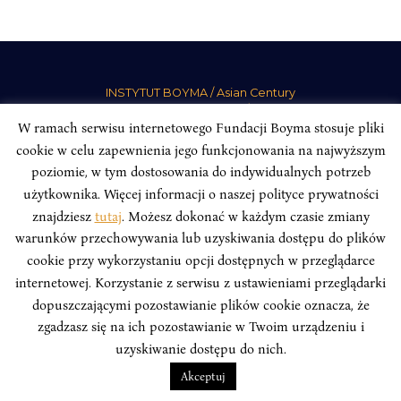
INSTYTUT BOYMA / Asian Century
Adres korespondencyjny: ul. Freta 11/5, 00-027 Warszawa
W ramach serwisu internetowego Fundacji Boyma stosuje pliki
Odwiedź nas w mediach społecznościowych:
cookie w celu zapewnienia jego funkcjonowania na najwyższym
poziomie, w tym dostosowania do indywidualnych potrzeb
użytkownika. Więcej informacji o naszej polityce prywatności
znajdziesz
tutaj
. Możesz dokonać w każdym czasie zmiany
warunków przechowywania lub uzyskiwania dostępu do plików
INSTYTUT BOYMA. WSZELKIE PRAWA ZASTRZEŻONE.
Polityka
cookie przy wykorzystaniu opcji dostępnych w przeglądarce
Prywatności Serwisu
Polityka Prywatności Fundacji
internetowej. Korzystanie z serwisu z ustawieniami przeglądarki
design
Beata Świerczyńska
, development
Alan Głodek
dopuszczającymi pozostawianie plików cookie oznacza, że
zgadzasz się na ich pozostawianie w Twoim urządzeniu i
uzyskiwanie dostępu do nich.
Akceptuj