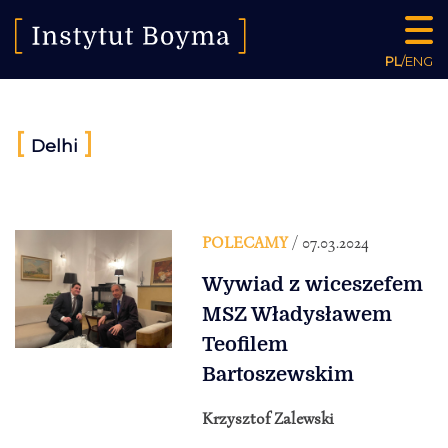
PL
/
ENG
[
]
Delhi
POLECAMY
/ 07.03.2024
Wywiad z wiceszefem
MSZ Władysławem
Teofilem
Bartoszewskim
Krzysztof Zalewski