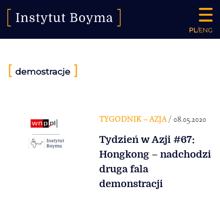
PL
/
ENG
[
]
demostracje
TYGODNIK – AZJA
/ 08.05.2020
Tydzień w Azji #67:
Hongkong – nadchodzi
druga fala
demonstracji