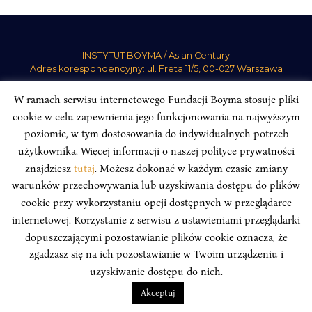
INSTYTUT BOYMA / Asian Century
Adres korespondencyjny: ul. Freta 11/5, 00-027 Warszawa
Odwiedź nas w mediach społecznościowych:
W ramach serwisu internetowego Fundacji Boyma stosuje pliki
cookie w celu zapewnienia jego funkcjonowania na najwyższym
poziomie, w tym dostosowania do indywidualnych potrzeb
użytkownika. Więcej informacji o naszej polityce prywatności
znajdziesz
tutaj
. Możesz dokonać w każdym czasie zmiany
INSTYTUT BOYMA. WSZELKIE PRAWA ZASTRZEŻONE.
Polityka
warunków przechowywania lub uzyskiwania dostępu do plików
Prywatności Serwisu
Polityka Prywatności Fundacji
cookie przy wykorzystaniu opcji dostępnych w przeglądarce
design
Beata Świerczyńska
, development
Alan Głodek
internetowej. Korzystanie z serwisu z ustawieniami przeglądarki
dopuszczającymi pozostawianie plików cookie oznacza, że
zgadzasz się na ich pozostawianie w Twoim urządzeniu i
uzyskiwanie dostępu do nich.
Akceptuj