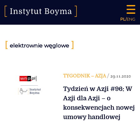
PL
/
ENG
[
]
elektrownie węglowe
TYGODNIK – AZJA
/ 29.11.2020
Tydzień w Azji #96: W
Azji dla Azji – o
konsekwencjach nowej
umowy handlowej