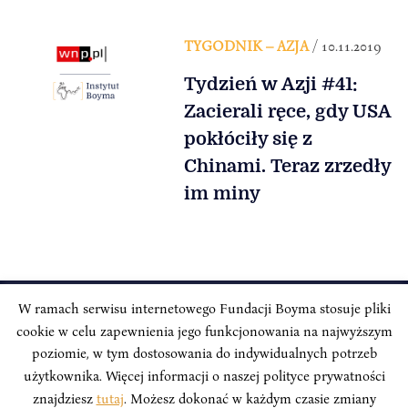
TYGODNIK – AZJA
/ 10.11.2019
Tydzień w Azji #41:
Zacierali ręce, gdy USA
pokłóciły się z
Chinami. Teraz zrzedły
im miny
W ramach serwisu internetowego Fundacji Boyma stosuje pliki
cookie w celu zapewnienia jego funkcjonowania na najwyższym
INSTYTUT BOYMA / Asian Century
Adres korespondencyjny: ul. Freta 11/5, 00-027 Warszawa
poziomie, w tym dostosowania do indywidualnych potrzeb
użytkownika. Więcej informacji o naszej polityce prywatności
Odwiedź nas w mediach społecznościowych:
znajdziesz
tutaj
. Możesz dokonać w każdym czasie zmiany