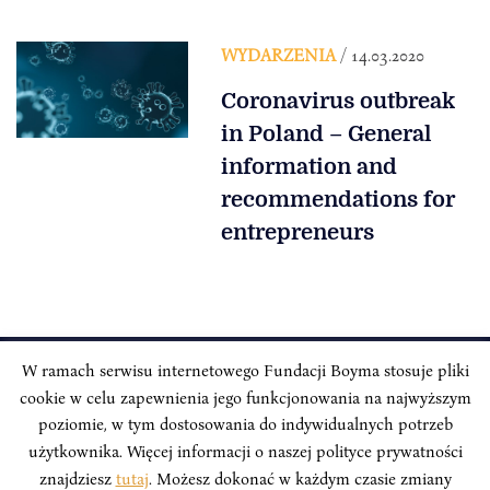
WYDARZENIA
/ 14.03.2020
Coronavirus outbreak
in Poland – General
information and
recommendations for
entrepreneurs
W ramach serwisu internetowego Fundacji Boyma stosuje pliki
cookie w celu zapewnienia jego funkcjonowania na najwyższym
INSTYTUT BOYMA / Asian Century
Adres korespondencyjny: ul. Freta 11/5, 00-027 Warszawa
poziomie, w tym dostosowania do indywidualnych potrzeb
użytkownika. Więcej informacji o naszej polityce prywatności
Odwiedź nas w mediach społecznościowych:
znajdziesz
tutaj
. Możesz dokonać w każdym czasie zmiany