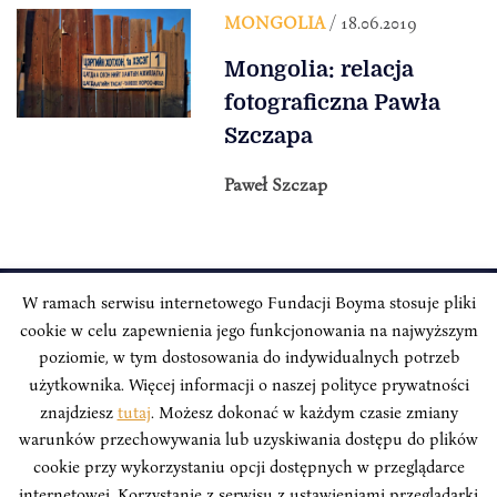
MONGOLIA
/ 18.06.2019
Mongolia: relacja
fotograficzna Pawła
Szczapa
Paweł Szczap
W ramach serwisu internetowego Fundacji Boyma stosuje pliki
cookie w celu zapewnienia jego funkcjonowania na najwyższym
INSTYTUT BOYMA / Asian Century
Adres korespondencyjny: ul. Freta 11/5, 00-027 Warszawa
poziomie, w tym dostosowania do indywidualnych potrzeb
użytkownika. Więcej informacji o naszej polityce prywatności
Odwiedź nas w mediach społecznościowych:
znajdziesz
tutaj
. Możesz dokonać w każdym czasie zmiany
warunków przechowywania lub uzyskiwania dostępu do plików
cookie przy wykorzystaniu opcji dostępnych w przeglądarce
internetowej. Korzystanie z serwisu z ustawieniami przeglądarki