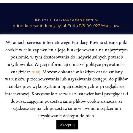
INSTYTUT BOYMA / Asian Century
Adres korespondencyjny: ul. Freta 11/5, 00-027 Warszawa
Odwiedź nas w mediach społecznościowych:
W ramach serwisu internetowego Fundacji Boyma stosuje pliki
cookie w celu zapewnienia jego funkcjonowania na najwyższym
poziomie, w tym dostosowania do indywidualnych potrzeb
użytkownika. Więcej informacji o naszej polityce prywatności
znajdziesz
tutaj
. Możesz dokonać w każdym czasie zmiany
INSTYTUT BOYMA. WSZELKIE PRAWA ZASTRZEŻONE.
Polityka
Prywatności Serwisu
Polityka Prywatności Fundacji
warunków przechowywania lub uzyskiwania dostępu do plików
cookie przy wykorzystaniu opcji dostępnych w przeglądarce
design
Beata Świerczyńska
, development
Alan Głodek
internetowej. Korzystanie z serwisu z ustawieniami przeglądarki
dopuszczającymi pozostawianie plików cookie oznacza, że
zgadzasz się na ich pozostawianie w Twoim urządzeniu i
uzyskiwanie dostępu do nich.
Akceptuj