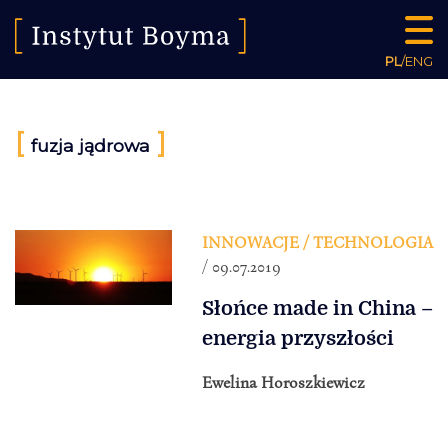
PL
/
ENG
[
]
fuzja jądrowa
INNOWACJE / TECHNOLOGIA
/ 09.07.2019
Słońce made in China –
energia przyszłości
Ewelina Horoszkiewicz