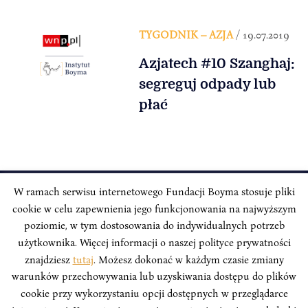
TYGODNIK – AZJA
/ 19.07.2019
Azjatech #10 Szanghaj:
segreguj odpady lub
płać
W ramach serwisu internetowego Fundacji Boyma stosuje pliki
cookie w celu zapewnienia jego funkcjonowania na najwyższym
INSTYTUT BOYMA / Asian Century
Adres korespondencyjny: ul. Freta 11/5, 00-027 Warszawa
poziomie, w tym dostosowania do indywidualnych potrzeb
użytkownika. Więcej informacji o naszej polityce prywatności
Odwiedź nas w mediach społecznościowych:
znajdziesz
tutaj
. Możesz dokonać w każdym czasie zmiany
warunków przechowywania lub uzyskiwania dostępu do plików
cookie przy wykorzystaniu opcji dostępnych w przeglądarce