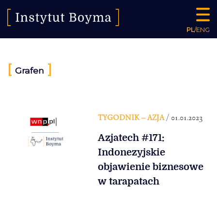
PL
/
ENG
[
]
Grafen
TYGODNIK – AZJA
/ 01.01.2023
Azjatech #171:
Indonezyjskie
objawienie biznesowe
w tarapatach