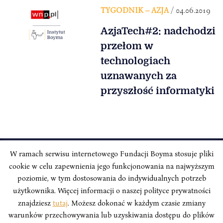
TYGODNIK – AZJA
/ 04.06.2019
AzjaTech#2: nadchodzi
przełom w
technologiach
uznawanych za
przyszłość informatyki
W ramach serwisu internetowego Fundacji Boyma stosuje pliki
cookie w celu zapewnienia jego funkcjonowania na najwyższym
INSTYTUT BOYMA / Asian Century
Adres korespondencyjny: ul. Freta 11/5, 00-027 Warszawa
poziomie, w tym dostosowania do indywidualnych potrzeb
użytkownika. Więcej informacji o naszej polityce prywatności
Odwiedź nas w mediach społecznościowych:
znajdziesz
tutaj
. Możesz dokonać w każdym czasie zmiany
warunków przechowywania lub uzyskiwania dostępu do plików