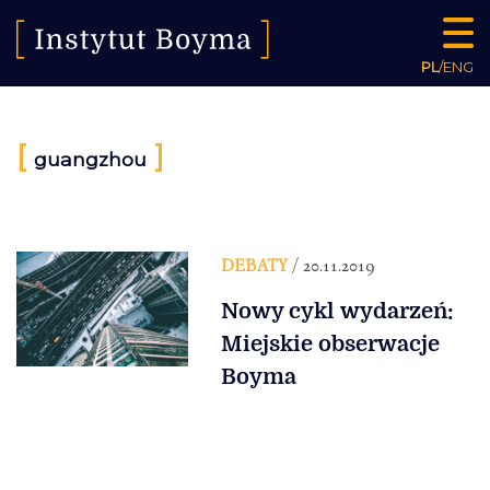
PL
/
ENG
[
]
guangzhou
DEBATY
/ 20.11.2019
Nowy cykl wydarzeń:
Miejskie obserwacje
Boyma