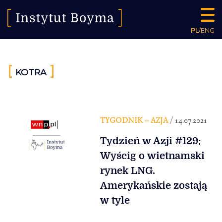
PL
/
ENG
[
]
KOTRA
TYGODNIK – AZJA
/ 14.07.2021
Tydzień w Azji #129:
Wyścig o wietnamski
rynek LNG.
Amerykańskie zostają
w tyle