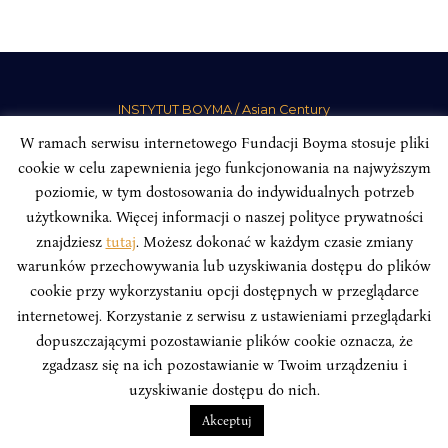
INSTYTUT BOYMA / Asian Century
Adres korespondencyjny: ul. Freta 11/5, 00-027 Warszawa
W ramach serwisu internetowego Fundacji Boyma stosuje pliki
Odwiedź nas w mediach społecznościowych:
cookie w celu zapewnienia jego funkcjonowania na najwyższym
poziomie, w tym dostosowania do indywidualnych potrzeb
użytkownika. Więcej informacji o naszej polityce prywatności
znajdziesz
tutaj
. Możesz dokonać w każdym czasie zmiany
warunków przechowywania lub uzyskiwania dostępu do plików
INSTYTUT BOYMA. WSZELKIE PRAWA ZASTRZEŻONE.
Polityka
cookie przy wykorzystaniu opcji dostępnych w przeglądarce
Prywatności Serwisu
Polityka Prywatności Fundacji
internetowej. Korzystanie z serwisu z ustawieniami przeglądarki
dopuszczającymi pozostawianie plików cookie oznacza, że
design
Beata Świerczyńska
, development
Alan Głodek
zgadzasz się na ich pozostawianie w Twoim urządzeniu i
uzyskiwanie dostępu do nich.
Akceptuj