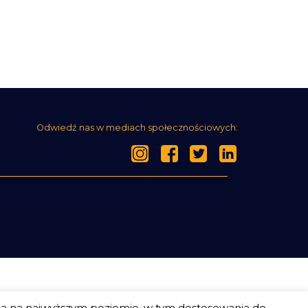
Odwiedź nas w mediach społecznościowych:
ia na najwyższym poziomie, w tym dostosowania do