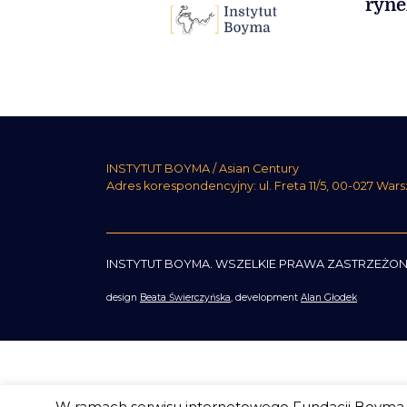
ryne
INSTYTUT BOYMA / Asian Century
Adres korespondencyjny: ul. Freta 11/5, 00-027 War
INSTYTUT BOYMA. WSZELKIE PRAWA ZASTRZEŻON
design
Beata Świerczyńska
, development
Alan Głodek
W ramach serwisu internetowego Fundacji Boyma s