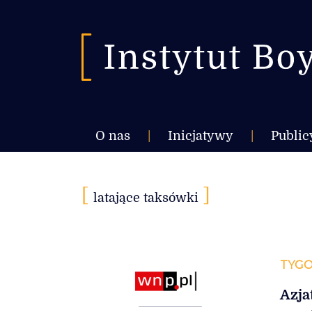
O nas
|
Inicjatywy
|
Public
[
]
latające taksówki
TYGO
Azja