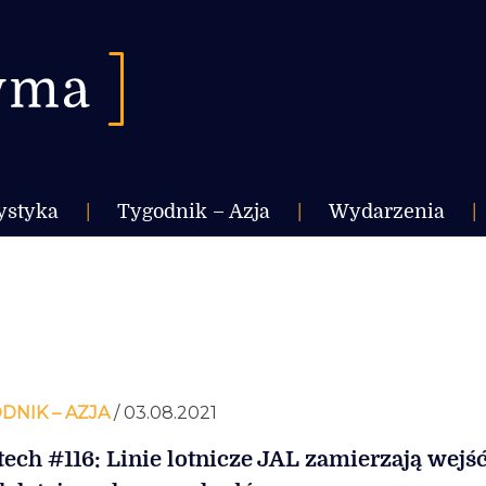
ystyka
|
Tygodnik – Azja
|
Wydarzenia
|
DNIK – AZJA
/ 03.08.2021
tech #116: Linie lotnicze JAL zamierzają wejś