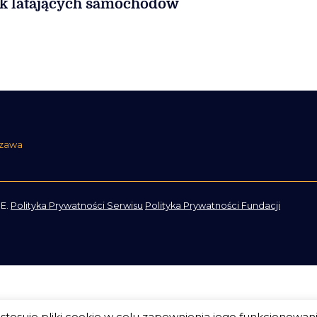
k latających samochodów
szawa
E.
Polityka Prywatności Serwisu
Polityka Prywatności Fundacji
tosuje pliki cookie w celu zapewnienia jego funkcjonowan