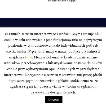
Magdalena Pająk
INSTYTUT BOYMA / Asian Century
W ramach serwisu internetowego Fundacji Boyma stosuje pliki
Adres korespondencyjny: ul. Freta 11/5, 00-027 Warszawa
cookie w celu zapewnienia jego funkcjonowania na najwyższym
Odwiedź nas w mediach społecznościowych:
poziomie, w tym dostosowania do indywidualnych potrzeb
użytkownika. Więcej informacji o naszej polityce prywatności
znajdziesz
tutaj
. Możesz dokonać w każdym czasie zmiany
warunków przechowywania lub uzyskiwania dostępu do plików
cookie przy wykorzystaniu opcji dostępnych w przeglądarce
INSTYTUT BOYMA. WSZELKIE PRAWA ZASTRZEŻONE.
Polityka
internetowej. Korzystanie z serwisu z ustawieniami przeglądarki
Prywatności Serwisu
Polityka Prywatności Fundacji
dopuszczającymi pozostawianie plików cookie oznacza, że
zgadzasz się na ich pozostawianie w Twoim urządzeniu i
design
Beata Świerczyńska
, development
Alan Głodek
uzyskiwanie dostępu do nich.
Akceptuj