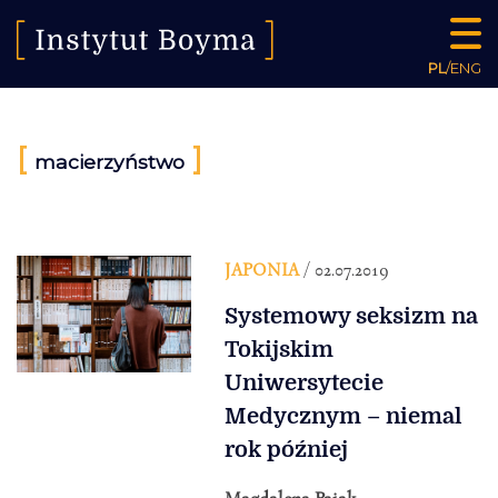
PL
/
ENG
[
]
macierzyństwo
JAPONIA
/ 02.07.2019
Systemowy seksizm na
Tokijskim
Uniwersytecie
Medycznym – niemal
rok później