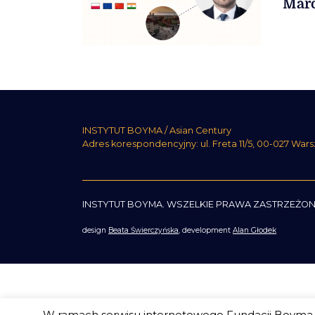
Marc
INSTYTUT BOYMA / Asian Century
Adres korespondencyjny: ul. Freta 11/5, 00-027 War
INSTYTUT BOYMA. WSZELKIE PRAWA ZASTRZEŻON
design
Beata Świerczyńska
, development
Alan Głodek
W ramach serwisu internetowego Fundacji Boyma s