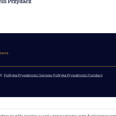
in Przydacz
szawa
E.
Polityka Prywatności Serwisu
Polityka Prywatności Fundacji
tosuje pliki cookie w celu zapewnienia jego funkcjonowan