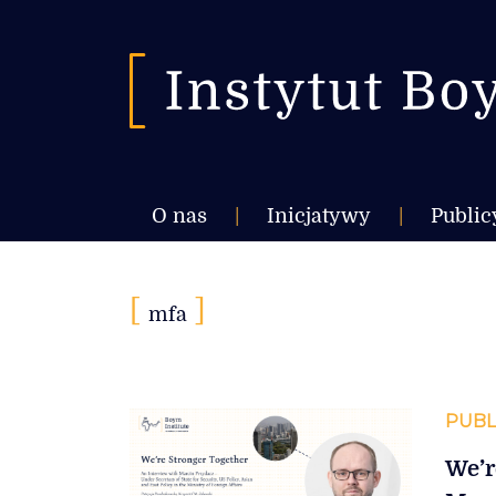
O nas
|
Inicjatywy
|
Public
[
]
mfa
PUBL
We’r