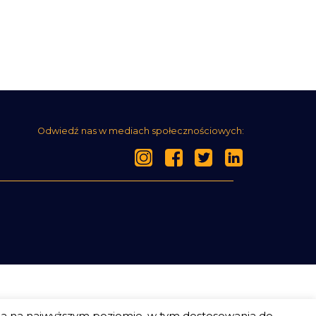
Odwiedź nas w mediach społecznościowych:
ia na najwyższym poziomie, w tym dostosowania do