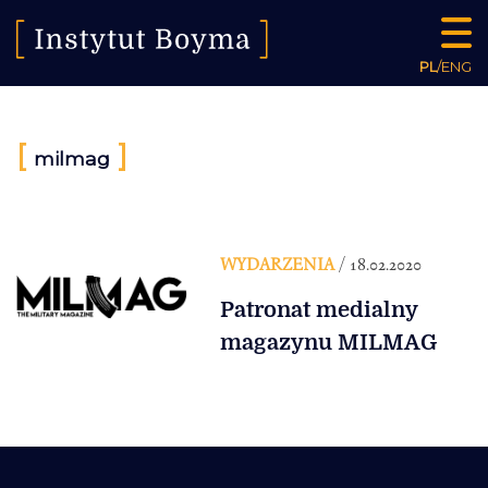
PL
/
ENG
[
]
milmag
WYDARZENIA
/ 18.02.2020
Patronat medialny
magazynu MILMAG