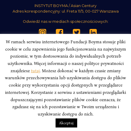
INSTYTUT BOYMA / Asian Century
Adres korespondencyjny: ul. Freta 11/5, 00-027 Warszawa
Odwiedź nas w mediach społecznościowych:
W ramach serwisu internetowego Fundacji Boyma stosuje pliki
cookie w celu zapewnienia jego funkcjonowania na najwyższym
poziomie, w tym dostosowania do indywidualnych potrzeb
INSTYTUT BOYMA. WSZELKIE PRAWA ZASTRZEŻONE.
Polityka
Prywatności Serwisu
Polityka Prywatności Fundacji
użytkownika. Więcej informacji o naszej polityce prywatności
znajdziesz
tutaj
. Możesz dokonać w każdym czasie zmiany
design
Beata Świerczyńska
, development
Alan Głodek
warunków przechowywania lub uzyskiwania dostępu do plików
cookie przy wykorzystaniu opcji dostępnych w przeglądarce
internetowej. Korzystanie z serwisu z ustawieniami przeglądarki
dopuszczającymi pozostawianie plików cookie oznacza, że
zgadzasz się na ich pozostawianie w Twoim urządzeniu i
uzyskiwanie dostępu do nich.
Akceptuj