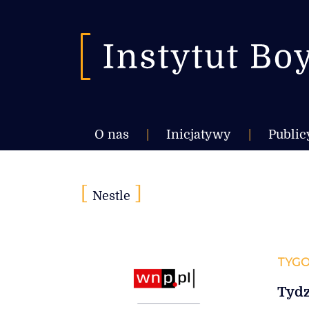
O nas
|
Inicjatywy
|
Public
[
]
Nestle
TYGO
Tydz