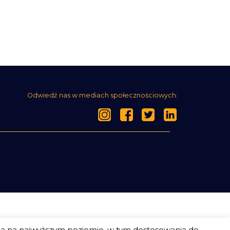
Odwiedź nas w mediach społecznościowych:
ia na najwyższym poziomie, w tym dostosowania do