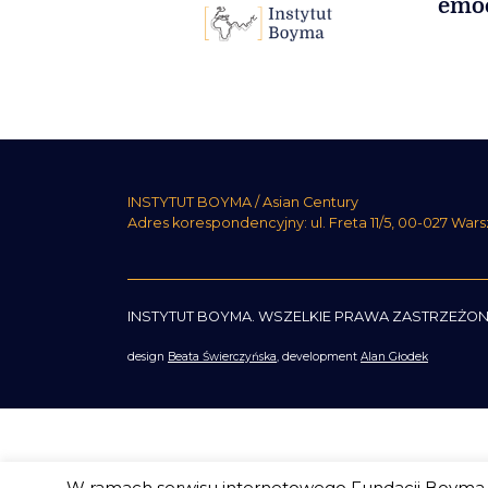
emoc
INSTYTUT BOYMA / Asian Century
Adres korespondencyjny: ul. Freta 11/5, 00-027 War
INSTYTUT BOYMA. WSZELKIE PRAWA ZASTRZEŻON
design
Beata Świerczyńska
, development
Alan Głodek
W ramach serwisu internetowego Fundacji Boyma s