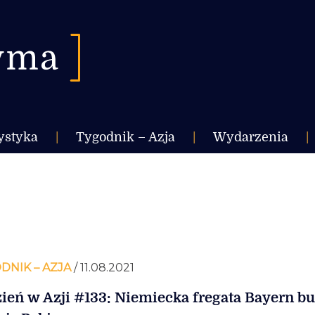
ystyka
|
Tygodnik – Azja
|
Wydarzenia
|
DNIK – AZJA
/ 11.08.2021
ień w Azji #133: Niemiecka fregata Bayern b