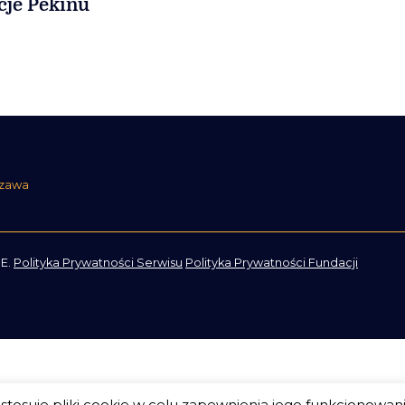
je Pekinu
szawa
E.
Polityka Prywatności Serwisu
Polityka Prywatności Fundacji
tosuje pliki cookie w celu zapewnienia jego funkcjonowan