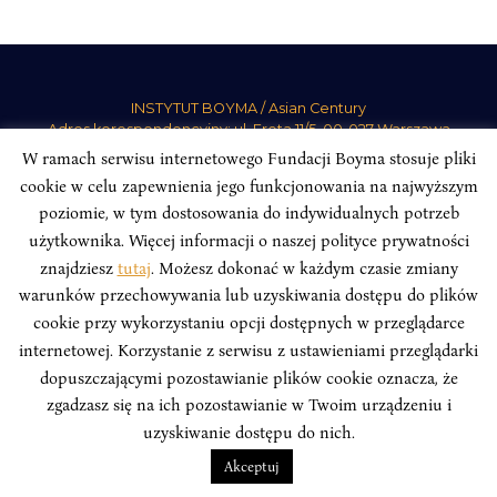
INSTYTUT BOYMA / Asian Century
Adres korespondencyjny: ul. Freta 11/5, 00-027 Warszawa
W ramach serwisu internetowego Fundacji Boyma stosuje pliki
Odwiedź nas w mediach społecznościowych:
cookie w celu zapewnienia jego funkcjonowania na najwyższym
poziomie, w tym dostosowania do indywidualnych potrzeb
użytkownika. Więcej informacji o naszej polityce prywatności
znajdziesz
tutaj
. Możesz dokonać w każdym czasie zmiany
warunków przechowywania lub uzyskiwania dostępu do plików
INSTYTUT BOYMA. WSZELKIE PRAWA ZASTRZEŻONE.
Polityka
cookie przy wykorzystaniu opcji dostępnych w przeglądarce
Prywatności Serwisu
Polityka Prywatności Fundacji
internetowej. Korzystanie z serwisu z ustawieniami przeglądarki
design
Beata Świerczyńska
, development
Alan Głodek
dopuszczającymi pozostawianie plików cookie oznacza, że
zgadzasz się na ich pozostawianie w Twoim urządzeniu i
uzyskiwanie dostępu do nich.
Akceptuj