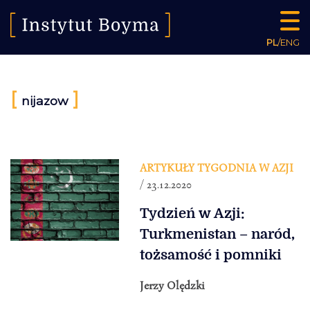
PL
/
ENG
[
]
nijazow
ARTYKUŁY TYGODNIA W AZJI
/ 23.12.2020
Tydzień w Azji:
Turkmenistan – naród,
tożsamość i pomniki
Jerzy Olędzki