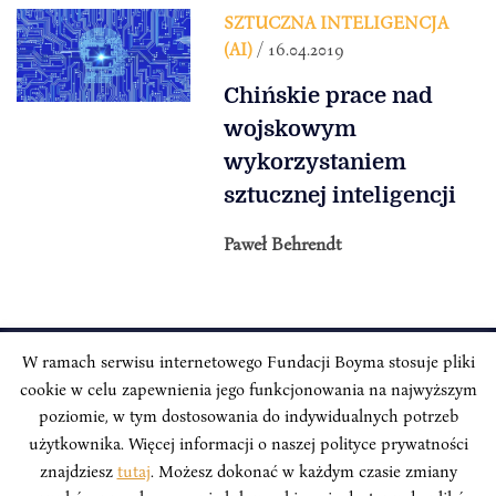
SZTUCZNA INTELIGENCJA
(AI)
/ 16.04.2019
Chińskie prace nad
wojskowym
wykorzystaniem
sztucznej inteligencji
Paweł Behrendt
W ramach serwisu internetowego Fundacji Boyma stosuje pliki
cookie w celu zapewnienia jego funkcjonowania na najwyższym
INSTYTUT BOYMA / Asian Century
Adres korespondencyjny: ul. Freta 11/5, 00-027 Warszawa
poziomie, w tym dostosowania do indywidualnych potrzeb
użytkownika. Więcej informacji o naszej polityce prywatności
Odwiedź nas w mediach społecznościowych:
znajdziesz
tutaj
. Możesz dokonać w każdym czasie zmiany