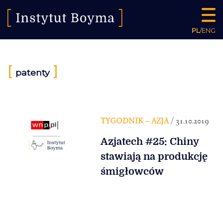
PL
/
ENG
[
]
patenty
TYGODNIK – AZJA
/ 31.10.2019
Azjatech #25: Chiny
stawiają na produkcję
śmigłowców