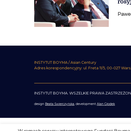
rosy
Pawe
INSTYTUT BOYMA / Asian Century
Adres korespondencyjny: ul. Freta 11/5, 00-027 War
INSTYTUT BOYMA. WSZELKIE PRAWA ZASTRZEŻON
design
Beata Świerczyńska
, development
Alan Głodek
W ramach serwisu internetowego Fundacji Boyma s