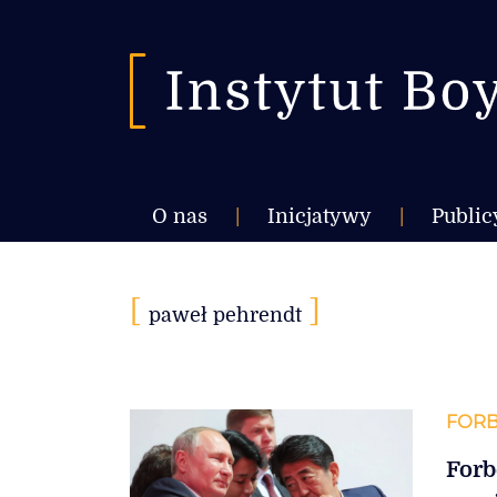
O nas
|
Inicjatywy
|
Public
[
]
paweł pehrendt
FORB
Forb