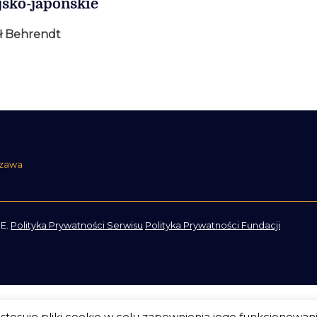
jsko-japońskie
ł Behrendt
szawa
E.
Polityka Prywatności Serwisu
Polityka Prywatności Fundacji
tosuje pliki cookie w celu zapewnienia jego funkcjonowan