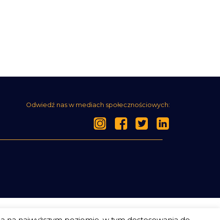
Odwiedź nas w mediach społecznościowych:
ia na najwyższym poziomie, w tym dostosowania do