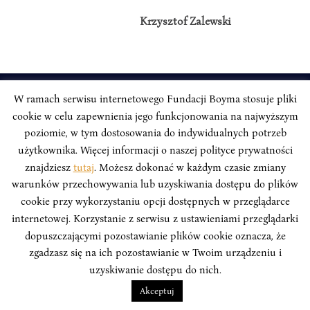
Krzysztof Zalewski
W ramach serwisu internetowego Fundacji Boyma stosuje pliki
INSTYTUT BOYMA / Asian Century
cookie w celu zapewnienia jego funkcjonowania na najwyższym
Adres korespondencyjny: ul. Freta 11/5, 00-027 Warszawa
poziomie, w tym dostosowania do indywidualnych potrzeb
użytkownika. Więcej informacji o naszej polityce prywatności
Odwiedź nas w mediach społecznościowych:
znajdziesz
tutaj
. Możesz dokonać w każdym czasie zmiany
warunków przechowywania lub uzyskiwania dostępu do plików
cookie przy wykorzystaniu opcji dostępnych w przeglądarce
internetowej. Korzystanie z serwisu z ustawieniami przeglądarki
dopuszczającymi pozostawianie plików cookie oznacza, że
INSTYTUT BOYMA. WSZELKIE PRAWA ZASTRZEŻONE.
Polityka
Prywatności Serwisu
Polityka Prywatności Fundacji
zgadzasz się na ich pozostawianie w Twoim urządzeniu i
uzyskiwanie dostępu do nich.
design
Beata Świerczyńska
, development
Alan Głodek
Akceptuj