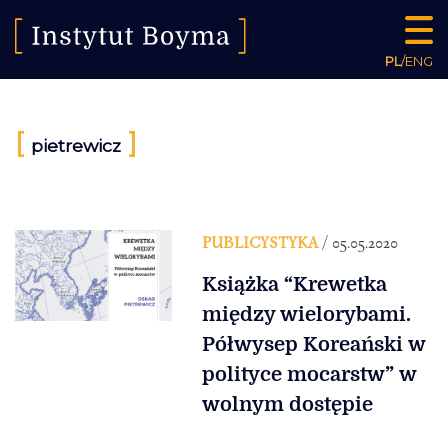
PL
/
ENG
[
]
pietrewicz
PUBLICYSTYKA
/ 05.05.2020
Książka “Krewetka
między wielorybami.
Półwysep Koreański w
polityce mocarstw” w
wolnym dostępie