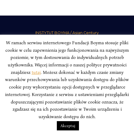
INSTYTUT BOYMA / Asian Century
Adres korespondencyjny: ul. Freta 11/5, 00-027 Warszawa
W ramach serwisu internetowego Fundacji Boyma stosuje pliki
Odwiedź nas w mediach społecznościowych:
cookie w celu zapewnienia jego funkcjonowania na najwyższym
poziomie, w tym dostosowania do indywidualnych potrzeb
użytkownika. Więcej informacji o naszej polityce prywatności
znajdziesz
tutaj
. Możesz dokonać w każdym czasie zmiany
warunków przechowywania lub uzyskiwania dostępu do plików
INSTYTUT BOYMA. WSZELKIE PRAWA ZASTRZEŻONE.
Polityka
cookie przy wykorzystaniu opcji dostępnych w przeglądarce
Prywatności Serwisu
Polityka Prywatności Fundacji
internetowej. Korzystanie z serwisu z ustawieniami przeglądarki
dopuszczającymi pozostawianie plików cookie oznacza, że
design
Beata Świerczyńska
, development
Alan Głodek
zgadzasz się na ich pozostawianie w Twoim urządzeniu i
uzyskiwanie dostępu do nich.
Akceptuj