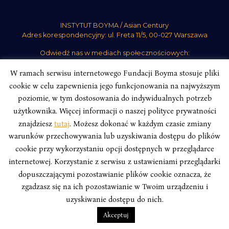
INSTYTUT BOYMA / Asian Century
Adres korespondencyjny: ul. Freta 11/5, 00-027 Warszawa
Odwiedź nas w mediach społecznościowych:
W ramach serwisu internetowego Fundacji Boyma stosuje pliki
cookie w celu zapewnienia jego funkcjonowania na najwyższym
poziomie, w tym dostosowania do indywidualnych potrzeb
użytkownika. Więcej informacji o naszej polityce prywatności
INSTYTUT BOYMA. WSZELKIE PRAWA ZASTRZEŻONE.
Polityka
znajdziesz
tutaj
. Możesz dokonać w każdym czasie zmiany
Prywatności Serwisu
Polityka Prywatności Fundacji
warunków przechowywania lub uzyskiwania dostępu do plików
design
Beata Świerczyńska
, development
Alan Głodek
cookie przy wykorzystaniu opcji dostępnych w przeglądarce
internetowej. Korzystanie z serwisu z ustawieniami przeglądarki
dopuszczającymi pozostawianie plików cookie oznacza, że
zgadzasz się na ich pozostawianie w Twoim urządzeniu i
uzyskiwanie dostępu do nich.
Akceptuj