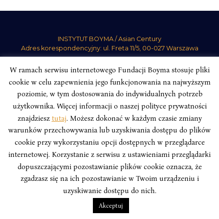
INSTYTUT BOYMA / Asian Century
Adres korespondencyjny: ul. Freta 11/5, 00-027 Warszawa
Odwiedź nas w mediach społecznościowych:
W ramach serwisu internetowego Fundacji Boyma stosuje pliki
cookie w celu zapewnienia jego funkcjonowania na najwyższym
poziomie, w tym dostosowania do indywidualnych potrzeb
użytkownika. Więcej informacji o naszej polityce prywatności
znajdziesz
tutaj
. Możesz dokonać w każdym czasie zmiany
INSTYTUT BOYMA. WSZELKIE PRAWA ZASTRZEŻONE.
Polityka
warunków przechowywania lub uzyskiwania dostępu do plików
Prywatności Serwisu
Polityka Prywatności Fundacji
cookie przy wykorzystaniu opcji dostępnych w przeglądarce
design
Beata Świerczyńska
, development
Alan Głodek
internetowej. Korzystanie z serwisu z ustawieniami przeglądarki
dopuszczającymi pozostawianie plików cookie oznacza, że
zgadzasz się na ich pozostawianie w Twoim urządzeniu i
uzyskiwanie dostępu do nich.
Akceptuj