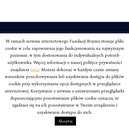
INSTYTUT BOYMA / Asian Century
W ramach serwisu internetowego Fundacji Boyma stosuje pliki
Adres korespondencyjny: ul. Freta 11/5, 00-027 Warszawa
cookie w celu zapewnienia jego funkcjonowania na najwyższym
Odwiedź nas w mediach społecznościowych:
poziomie, w tym dostosowania do indywidualnych potrzeb
użytkownika. Więcej informacji o naszej polityce prywatności
znajdziesz
tutaj
. Możesz dokonać w każdym czasie zmiany
warunków przechowywania lub uzyskiwania dostępu do plików
cookie przy wykorzystaniu opcji dostępnych w przeglądarce
INSTYTUT BOYMA. WSZELKIE PRAWA ZASTRZEŻONE.
Polityka
internetowej. Korzystanie z serwisu z ustawieniami przeglądarki
Prywatności Serwisu
Polityka Prywatności Fundacji
dopuszczającymi pozostawianie plików cookie oznacza, że
zgadzasz się na ich pozostawianie w Twoim urządzeniu i
design
Beata Świerczyńska
, development
Alan Głodek
uzyskiwanie dostępu do nich.
Akceptuj