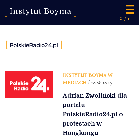
PL
/
ENG
[
]
PolskieRadio24.pl
INSTYTUT BOYMA W
MEDIACH
/ 20.08.2019
Adrian Zwoliński dla
portalu
PolskieRadio24.pl o
protestach w
Hongkongu