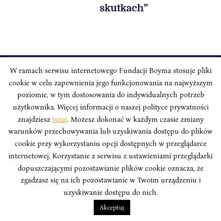
skutkach”
W ramach serwisu internetowego Fundacji Boyma stosuje pliki
cookie w celu zapewnienia jego funkcjonowania na najwyższym
INSTYTUT BOYMA / Asian Century
Adres korespondencyjny: ul. Freta 11/5, 00-027 Warszawa
poziomie, w tym dostosowania do indywidualnych potrzeb
użytkownika. Więcej informacji o naszej polityce prywatności
Odwiedź nas w mediach społecznościowych:
znajdziesz
tutaj
. Możesz dokonać w każdym czasie zmiany
warunków przechowywania lub uzyskiwania dostępu do plików
cookie przy wykorzystaniu opcji dostępnych w przeglądarce
internetowej. Korzystanie z serwisu z ustawieniami przeglądarki
dopuszczającymi pozostawianie plików cookie oznacza, że
INSTYTUT BOYMA. WSZELKIE PRAWA ZASTRZEŻONE.
Polityka
zgadzasz się na ich pozostawianie w Twoim urządzeniu i
Prywatności Serwisu
Polityka Prywatności Fundacji
uzyskiwanie dostępu do nich.
design
Beata Świerczyńska
, development
Alan Głodek
Akceptuj