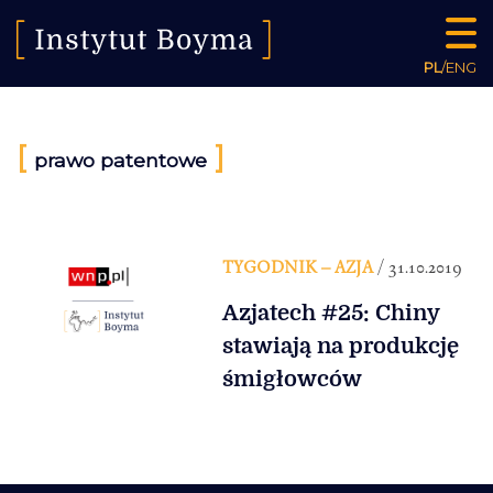
PL
/
ENG
[
]
prawo patentowe
TYGODNIK – AZJA
/ 31.10.2019
Azjatech #25: Chiny
stawiają na produkcję
śmigłowców