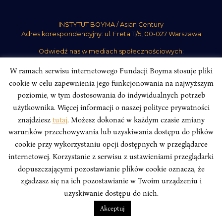
INSTYTUT BOYMA / Asian Century
Adres korespondencyjny: ul. Freta 11/5, 00-027 Warszawa
Odwiedź nas w mediach społecznościowych:
W ramach serwisu internetowego Fundacji Boyma stosuje pliki
cookie w celu zapewnienia jego funkcjonowania na najwyższym
poziomie, w tym dostosowania do indywidualnych potrzeb
użytkownika. Więcej informacji o naszej polityce prywatności
INSTYTUT BOYMA. WSZELKIE PRAWA ZASTRZEŻONE.
Polityka
znajdziesz
tutaj
. Możesz dokonać w każdym czasie zmiany
Prywatności Serwisu
Polityka Prywatności Fundacji
warunków przechowywania lub uzyskiwania dostępu do plików
design
Beata Świerczyńska
, development
Alan Głodek
cookie przy wykorzystaniu opcji dostępnych w przeglądarce
internetowej. Korzystanie z serwisu z ustawieniami przeglądarki
dopuszczającymi pozostawianie plików cookie oznacza, że
zgadzasz się na ich pozostawianie w Twoim urządzeniu i
uzyskiwanie dostępu do nich.
Akceptuj