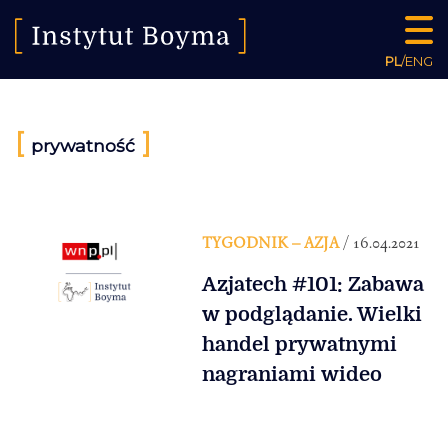
PL
/
ENG
[
]
prywatność
TYGODNIK – AZJA
/ 16.04.2021
Azjatech #101: Zabawa
w podglądanie. Wielki
handel prywatnymi
nagraniami wideo