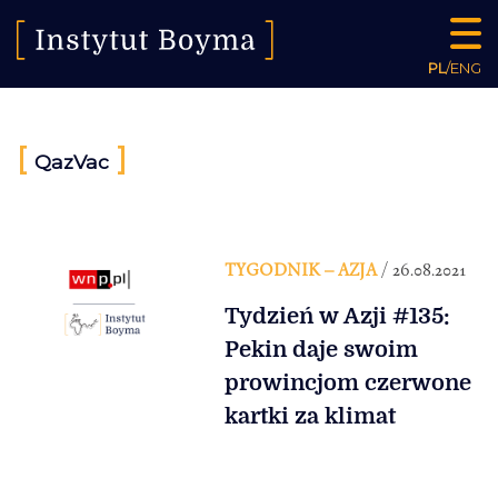
PL
/
ENG
[
]
QazVac
TYGODNIK – AZJA
/ 26.08.2021
Tydzień w Azji #135:
Pekin daje swoim
prowincjom czerwone
kartki za klimat