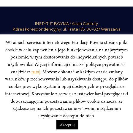
INSTYTUT BOYMA / Asian Century
Adres korespondencyjny: ul. Freta 11/5, 00-027 Warszawa
Odwiedź nas w mediach społecznościowych:
W ramach serwisu internetowego Fundacji Boyma stosuje pliki
cookie w celu zapewnienia jego funkcjonowania na najwyższym
poziomie, w tym dostosowania do indywidualnych potrzeb
użytkownika. Więcej informacji o naszej polityce prywatności
znajdziesz
tutaj
. Możesz dokonać w każdym czasie zmiany
INSTYTUT BOYMA. WSZELKIE PRAWA ZASTRZEŻONE.
Polityka
warunków przechowywania lub uzyskiwania dostępu do plików
Prywatności Serwisu
Polityka Prywatności Fundacji
cookie przy wykorzystaniu opcji dostępnych w przeglądarce
design
Beata Świerczyńska
, development
Alan Głodek
internetowej. Korzystanie z serwisu z ustawieniami przeglądarki
dopuszczającymi pozostawianie plików cookie oznacza, że
zgadzasz się na ich pozostawianie w Twoim urządzeniu i
uzyskiwanie dostępu do nich.
Akceptuj