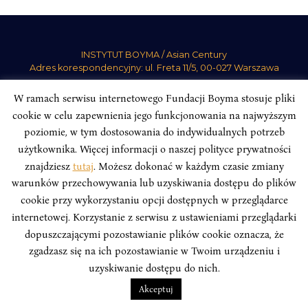
INSTYTUT BOYMA / Asian Century
Adres korespondencyjny: ul. Freta 11/5, 00-027 Warszawa
Odwiedź nas w mediach społecznościowych:
W ramach serwisu internetowego Fundacji Boyma stosuje pliki
cookie w celu zapewnienia jego funkcjonowania na najwyższym
poziomie, w tym dostosowania do indywidualnych potrzeb
użytkownika. Więcej informacji o naszej polityce prywatności
znajdziesz
tutaj
. Możesz dokonać w każdym czasie zmiany
INSTYTUT BOYMA. WSZELKIE PRAWA ZASTRZEŻONE.
Polityka
warunków przechowywania lub uzyskiwania dostępu do plików
Prywatności Serwisu
Polityka Prywatności Fundacji
cookie przy wykorzystaniu opcji dostępnych w przeglądarce
design
Beata Świerczyńska
, development
Alan Głodek
internetowej. Korzystanie z serwisu z ustawieniami przeglądarki
dopuszczającymi pozostawianie plików cookie oznacza, że
zgadzasz się na ich pozostawianie w Twoim urządzeniu i
uzyskiwanie dostępu do nich.
Akceptuj