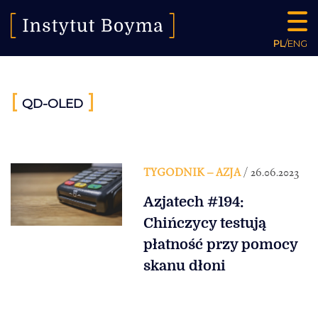
PL
/
ENG
[
]
QD-OLED
TYGODNIK – AZJA
/ 26.06.2023
Azjatech #194:
Chińczycy testują
płatność przy pomocy
skanu dłoni