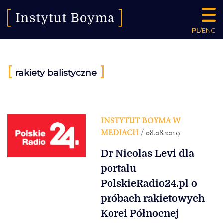
PL
/
ENG
[
]
rakiety balistyczne
INSTYTUT BOYMA W
MEDIACH
/ 08.08.2019
Dr Nicolas Levi dla
portalu
PolskieRadio24.pl o
próbach rakietowych
Korei Północnej