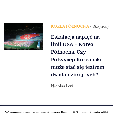
KOREA PÓŁNOCNA
/ 18.07.2017
Eskalacja napięć na
linii USA – Korea
Północna. Czy
Półwysep Koreański
może stać się teatrem
działań zbrojnych?
Nicolas Levi
W ramach serwisu internetowego Fundacji Boyma stosuje pliki